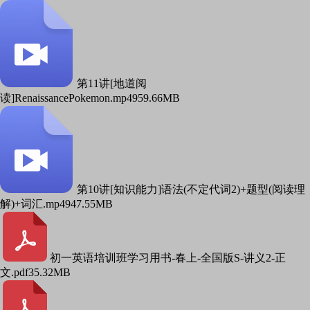
第11讲[地道阅
读]RenaissancePokemon.mp4
959.66MB
第10讲[知识能力]语法(不定代词2)+题型(阅读理
解)+词汇.mp4
947.55MB
初一英语培训班学习用书-春上-全国版S-讲义2-正
文.pdf
35.32MB