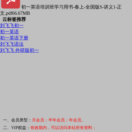
初一英语培训班学习用书-春上-全国版S-讲义1-正
文.pdf
66.67MB
云标签推荐
刘飞飞初一
初一英语
初一英语下册
刘飞飞语法
刘飞飞 外研版初一
一、会员类型：
月会员；半年会员；年会员。
二、VIP权益：
有效期内，可以访问本站所有资料
；