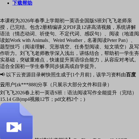
下载帮助
本课程为2026年春季上学期初一英语全国版S班刘飞飞老师亲
授，已完结。包含2册精编讲义PDF及12讲高清视频，系统讲解
语法（情态动词、祈使句、不定代词、感叹句）、阅读（地道阅
读如Work with Animals、Weird Weather，名著阅读Peter Pan）、
题型技巧（阅读理解、完形填空、任务型阅读、短文填空）及写
作听力。刘飞飞老师教学深入浅出，讲练结合，帮助初一学生夯
实基础，突破重难点，快速提升英语综合能力，从容应对考试。
适合全国初一学生春季同步拔高或自学提升。
📢 以下云资源目录树快照生成于[1个月前]，该学习资料由
百度
云
用户[zk***888]分享（只展示大部分文件和目录）
刘飞飞2026春上初一英语S班：语法阅读写作全能提升（完结）
15.14 GB(mp4视频12节；pdf文档2个；)