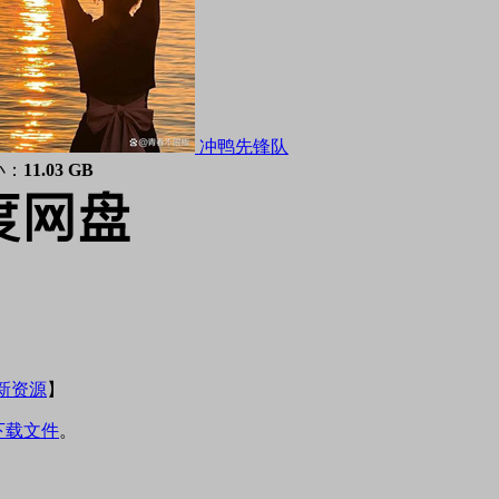
冲鸭先锋队
小：
11.03 GB
新资源
】
下载文件
。