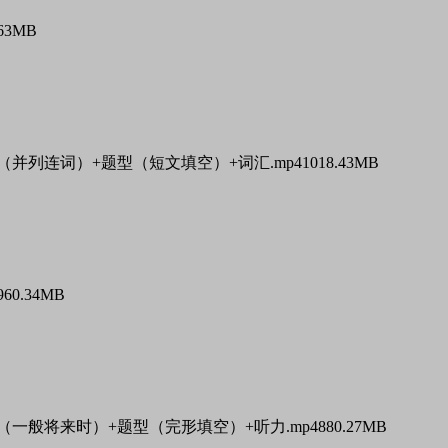
.63MB
（并列连词）+题型（短文填空）+词汇.mp4
1018.43MB
960.34MB
（一般将来时）+题型（完形填空）+听力.mp4
880.27MB