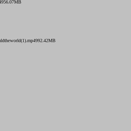
4
956.07MB
theworld(1).mp4
992.42MB