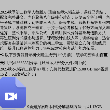
2025秋季初二数学人教版A+班由名师朱韬主讲，课程已完结，
配套完整讲义。内容聚焦八年级核心难点：从复杂全等证明、角
平分线与轴对称，到等腰三角形、倍长中线、截长补短等几何构
造策略，系统攻克三垂直、手拉手等必考模型；代数方面深入幂
运算、整式乘除、乘法公式，并精讲因式分解基础与进阶方法，
再过渡到分式概念与运算。课程设计由浅入深，讲练结合，适合
想要夯实基础并冲刺高分的初二学生，帮助建立几何辅助线思
维，提升代数运算能力，轻松应对校内考试与能力拓展。
📢 以下云资源目录树快照生成于[1个月前]，该学习资料由
百度
云
用户[zk***888]分享（只展示大部分文件和目录）
2025秋·朱韬初二数学A+班：几何代数双进阶
15.08 GB(mp4视频
15节；pdf文档2个；)
9新知探索课-因式分解基础方法.mp4
1.13GB