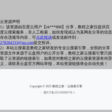
云资源声明
1）该资源由百度云用户【zk***888】分享，教程之家仅提供百
度云搜索服务，非人工检索，如你发现或认为某网友分享的信息
存在违规等内容，可
点此投诉
或发送邮件到：
278284333@qq.com
提交投诉。
2）本站云搜索是教程之家研发的专业云搜索引擎，全部的分享
资源文件来源于云盘用户的公开分享，教程之家云搜索引擎只抓
取了云资源的链接索引，如果您对教程之家的云搜索资源有何异
义，请联系云盘官方网站举报，本站资源链接将会自动失效！
Copyright © 2025 教程之家・云搜索引擎
・
赣ICP备2021008885号-1