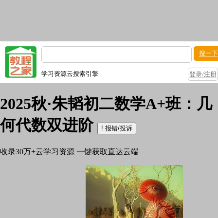
搜一下
学习资源云搜索引擎
登录/注册
2025秋·朱韬初二数学A+班：几
何代数双进阶
!
报错/投诉
收录
30万+
云学习资源 一键获取直达云端