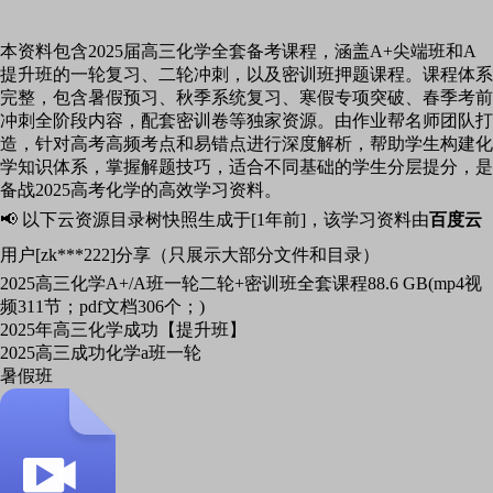
本资料包含2025届高三化学全套备考课程，涵盖A+尖端班和A
提升班的一轮复习、二轮冲刺，以及密训班押题课程。课程体系
完整，包含暑假预习、秋季系统复习、寒假专项突破、春季考前
冲刺全阶段内容，配套密训卷等独家资源。由作业帮名师团队打
造，针对高考高频考点和易错点进行深度解析，帮助学生构建化
学知识体系，掌握解题技巧，适合不同基础的学生分层提分，是
备战2025高考化学的高效学习资料。
📢 以下云资源目录树快照生成于[1年前]，该学习资料由
百度云
用户[zk***222]分享（只展示大部分文件和目录）
2025高三化学A+/A班一轮二轮+密训班全套课程
88.6 GB(mp4视
频311节；pdf文档306个；)
2025年高三化学成功【提升班】
2025高三成功化学a班一轮
暑假班