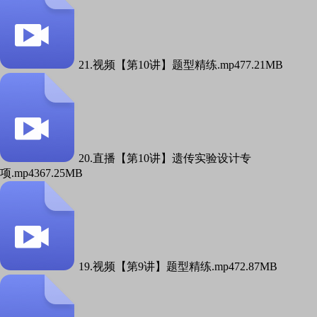
21.视频【第10讲】题型精练.mp4
77.21MB
20.直播【第10讲】遗传实验设计专
项.mp4
367.25MB
19.视频【第9讲】题型精练.mp4
72.87MB