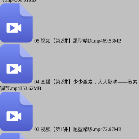
05.视频【第2讲】题型精练.mp4
69.53MB
04.直播【第2讲】少少激素，大大影响——激素
调节.mp4
353.62MB
03.视频【第1讲】题型精练.mp4
72.97MB