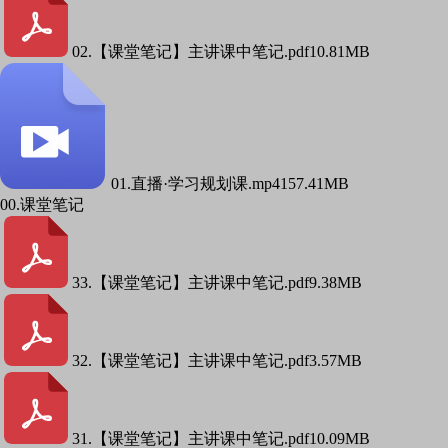
02.【课堂笔记】主讲课中笔记.pdf
10.81MB
01.直播·学习规划课.mp4
157.41MB
00.课堂笔记
33.【课堂笔记】主讲课中笔记.pdf
9.38MB
32.【课堂笔记】主讲课中笔记.pdf
3.57MB
31.【课堂笔记】主讲课中笔记.pdf
10.09MB