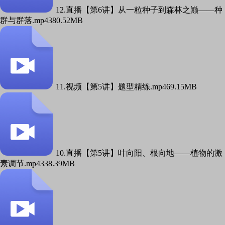
12.直播【第6讲】从一粒种子到森林之巅——种
群与群落.mp4
380.52MB
11.视频【第5讲】题型精练.mp4
69.15MB
10.直播【第5讲】叶向阳、根向地——植物的激
素调节.mp4
338.39MB