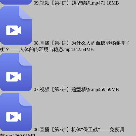
09.视频【第4讲】题型精练.mp4
71.18MB
08.直播【第4讲】为什么人的血糖能够维持平
衡？——人体的内环境与稳态.mp4
342.54MB
07.视频【第3讲】题型精练.mp4
69.59MB
06.直播【第3讲】机体“保卫战”——免疫调
节.mp4
360.01MB