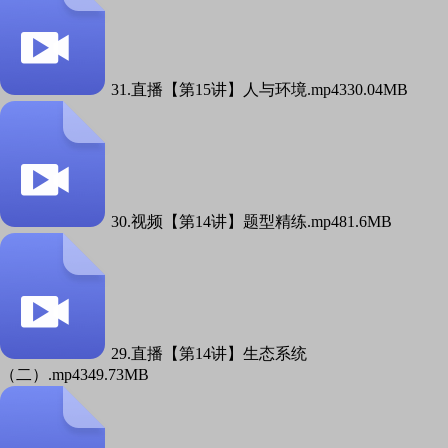
31.直播【第15讲】人与环境.mp4
330.04MB
30.视频【第14讲】题型精练.mp4
81.6MB
29.直播【第14讲】生态系统
（二）.mp4
349.73MB