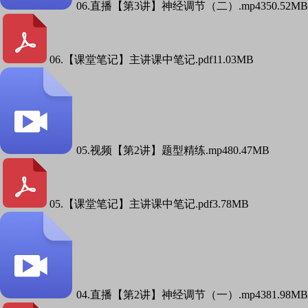
06.直播【第3讲】神经调节（二）.mp4
350.52MB
06.【课堂笔记】主讲课中笔记.pdf
11.03MB
05.视频【第2讲】题型精练.mp4
80.47MB
05.【课堂笔记】主讲课中笔记.pdf
3.78MB
04.直播【第2讲】神经调节（一）.mp4
381.98MB