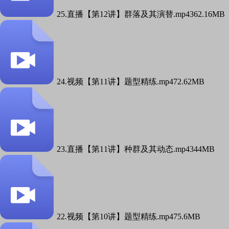
25.直播【第12讲】群落及其演替.mp4
362.16MB
24.视频【第11讲】题型精练.mp4
72.62MB
23.直播【第11讲】种群及其动态.mp4
344MB
22.视频【第10讲】题型精练.mp4
75.6MB