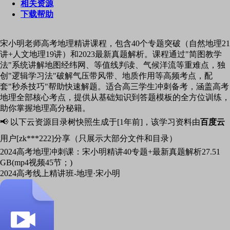
相关资源
下载帮助
宋小明老师高考地理精讲课程，包含40个专题突破（自然地理21
讲+人文地理19讲）和2023最新真题解析。课程通过"简图教学
法"系统讲解地图经纬网、等值线判读、气候洋流等重难点，独
创"逻辑学习法"破解气压带风带、地质作用等高频考点，配
套"秒杀技巧"帮助快速解题。适合高三学生冲刺备考，涵盖高考
地理全部核心考点，提供从基础知识到答题模板的全方位训练，
助你掌握地理高分秘籍。
📢 以下云资源目录树快照生成于[1年前]，该学习资料由
百度云
用户[zk***222]分享（只展示大部分文件和目录）
2024高考地理冲刺课：宋小明精讲40专题+最新真题解析
27.51
GB(mp4视频45节；)
2024高考线上精讲班-地理·宋小明