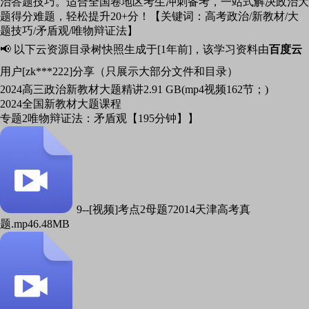
治答题技巧。适合全国卷地区考生冲刺备考，一站式解决政治大
题得分难题，轻松提升20+分！【关键词：高考政治/新教材/大
题技巧/矛盾观/唯物辩证法】
📢 以下云资源目录树快照生成于[1年前]，该学习资料由
百度云
用户[zk***222]分享（只展示大部分文件和目录）
2024高三政治新教材大题精讲
2.91 GB(mp4视频162节；)
2024全国新教材大题课程
专题2唯物辩证法：矛盾观【195分钟】】
9--[视频]考点2母题72014天津高考真
题.mp4
6.48MB