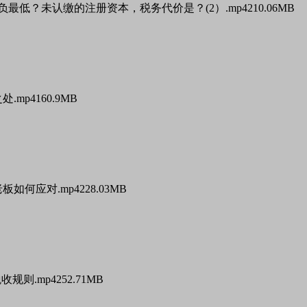
负最低？未认缴的注册资本，税务代价是？(2）.mp4
210.06MB
处.mp4
160.9MB
板如何应对.mp4
228.03MB
收规则.mp4
252.71MB