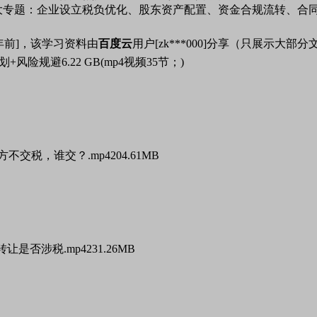
5大专题：企业设立税负优化、股东资产配置、资金合规流转、合
年前]，该学习资料由
百度云
用户[zk***000]分享（只展示大部
划+风险规避
6.22 GB(mp4视频35节；)
方不交税，谁交？.mp4
204.61MB
转让是否涉税.mp4
231.26MB