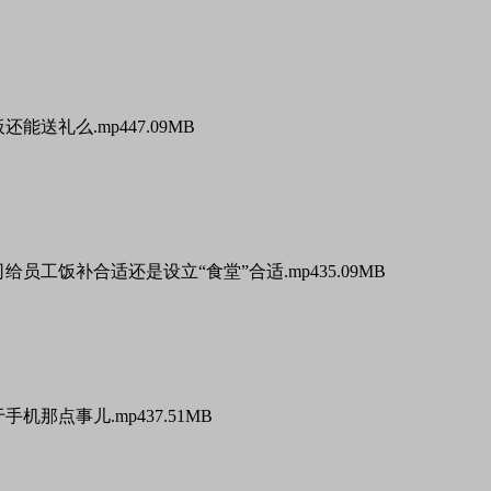
板还能送礼么.mp4
47.09MB
公司给员工饭补合适还是设立“食堂”合适.mp4
35.09MB
于手机那点事儿.mp4
37.51MB