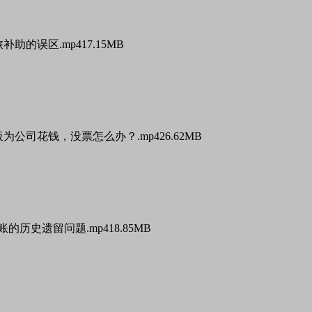
旅补助的误区.mp4
17.15MB
老板为公司花钱，没票怎么办？.mp4
26.62MB
B账的历史遗留问题.mp4
18.85MB