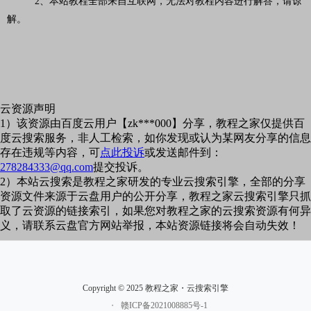
2、本站教程全部来自互联网，无法对教程内容进行解答，请谅
解。
云资源声明
1）该资源由百度云用户【zk***000】分享，教程之家仅提供百
度云搜索服务，非人工检索，如你发现或认为某网友分享的信息
存在违规等内容，可
点此投诉
或发送邮件到：
278284333@qq.com
提交投诉。
2）本站云搜索是教程之家研发的专业云搜索引擎，全部的分享
资源文件来源于云盘用户的公开分享，教程之家云搜索引擎只抓
取了云资源的链接索引，如果您对教程之家的云搜索资源有何异
义，请联系云盘官方网站举报，本站资源链接将会自动失效！
Copyright © 2025 教程之家・云搜索引擎
・
赣ICP备2021008885号-1