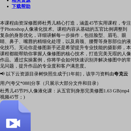
相关资源
下载帮助
本课程由资深修图师杜秀儿精心打造，涵盖45节实用课程，专注
于Photoshop人像液化技术。课程内容从基础的五官比例调整到
复杂的身形优化，详细讲解每一步操作，包括脸型、眉毛、眼
睛、鼻子、嘴唇的精细化处理，以及肩颈、腰臀等身形部位的液
化技巧。无论你是修图新手还是希望提升专业技能的摄影师，本
课程都能帮助你掌握人像修图的核心技术，打造完美无瑕的人像
作品。通过实操案例，你将学会如何快速识别并解决修图中的常
见问题，提升作品的专业度和客户满意度。
📢 以下云资源目录树快照生成于[1年前]，该学习资料由
夸克云
用户[夸父*088]分享（只展示大部分文件和目录）
杜秀儿45节PS人像液化课：从五官到身形完美修图
1.63 GB(mp4
视频45节；)