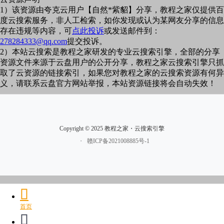
1）该资源由夸克云用户【自然*紫貂】分享，教程之家仅提供百
度云搜索服务，非人工检索，如你发现或认为某网友分享的信息
存在违规等内容，可
点此投诉
或发送邮件到：
278284333@qq.com
提交投诉。
2）本站云搜索是教程之家研发的专业云搜索引擎，全部的分享
资源文件来源于云盘用户的公开分享，教程之家云搜索引擎只抓
取了云资源的链接索引，如果您对教程之家的云搜索资源有何异
义，请联系云盘官方网站举报，本站资源链接将会自动失效！
Copyright © 2025 教程之家・云搜索引擎
・
赣ICP备2021008885号-1
首页