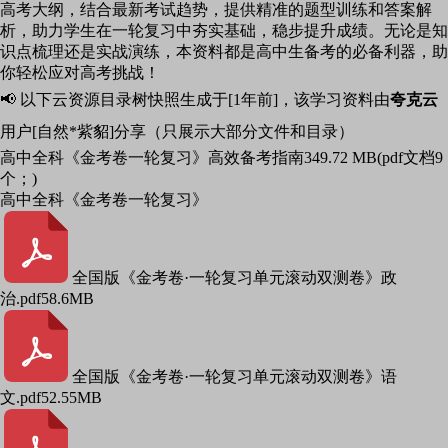
高考大纲，结合最新考试趋势，提供精准的题型训练和答案解
析，助力学生在一轮复习中夯实基础，稳步提升成绩。无论是知
识点梳理还是实战演练，本资料都是高中生备考的必备利器，助
你轻松应对高考挑战！
📢 以下云资源目录树快照生成于[1年前]，该学习资料由
夸克云
用户[自然*紫貂]分享（只展示大部分文件和目录）
高中全科《金考卷一轮复习》高效备考指南
349.72 MB(pdf文档9
个；)
高中全科《金考卷一轮复习》
全国版《金考卷·一轮复习单元滚动双测卷》政
治.pdf
58.6MB
全国版《金考卷·一轮复习单元滚动双测卷》语
文.pdf
52.55MB