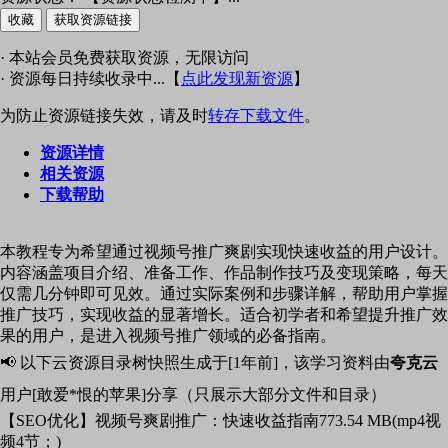
收藏
获取资源链接
· 本站会员免费获取资源，无限访问
· 资源每日持续收录中...【
点此发现新资源
】
为防止资源链接失效，请及时
转存下载文件
。
资源详情
相关资源
下载帮助
本教程专为希望通过视频号推广爽剧实现快速收益的用户设计。
内容涵盖项目介绍、准备工作、作品制作技巧及变现策略，每天
仅需几分钟即可见效。通过实际案例和步骤详解，帮助用户掌握
推广技巧，实现收益的显著增长。适合初学者和希望提升推广效
果的用户，是进入视频号推广领域的必备指南。
📢 以下云资源目录树快照生成于[1年前]，该学习资料由
夸克云
用户[敢爱*恨的苹果]分享（只展示大部分文件和目录）
【SEO优化】视频号爽剧推广：快速收益指南
773.54 MB(mp4视
频4节；)