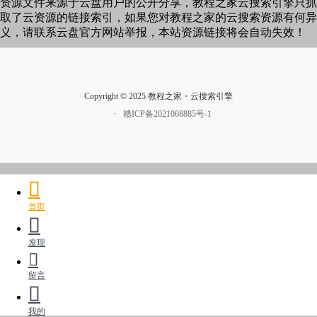
资源文件来源于云盘用户的公开分享，教程之家云搜索引擎只抓
取了云资源的链接索引，如果您对教程之家的云搜索资源有何异
义，请联系云盘官方网站举报，本站资源链接将会自动失效！
Copyright © 2025 教程之家・云搜索引擎
・
赣ICP备2021008885号-1
首页
发现
留言
我的