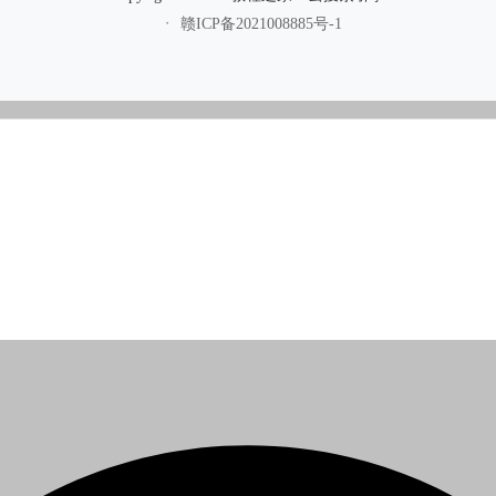
赣ICP备2021008885号-1
・