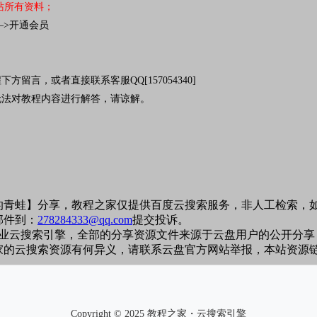
站所有资料
；
—>开通会员
，或者直接联系客服QQ[157054340]
法对教程内容进行解答，请谅解。
怡的青蛙】分享，教程之家仅提供百度云搜索服务，非人工检索，
邮件到：
278284333@qq.com
提交投诉。
专业云搜索引擎，全部的分享资源文件来源于云盘用户的公开分享
家的云搜索资源有何异义，请联系云盘官方网站举报，本站资源
Copyright © 2025 教程之家・云搜索引擎