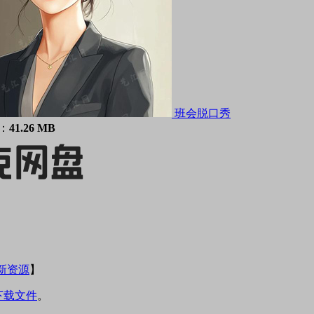
班会脱口秀
小：
41.26 MB
新资源
】
下载文件
。