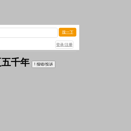
搜一下
登录/注册
夏五千年
!
报错/投诉