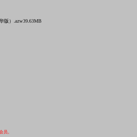
版）.azw3
9.63MB
会员。