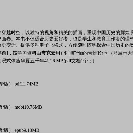
你穿越时空，以独特的视角和精美的插画，重现中国历史的辉煌
史画卷。本书不仅适合历史爱好者，也是学生和教育工作者的理
历史变迁。提供多种电子书格式，方便随时随地探索中国历史的
年前]，该学习资料由
夸克云
用户[心旷*怡的青蛙]分享（只展示
沉浸式体验华夏五千年
41.26 MB(pdf文档1个；)
版）.pdf
11.74MB
）.mobi
10.76MB
）.epub
9.13MB