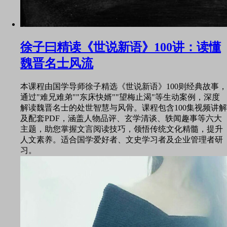
徐子曰精读《世说新语》100讲：读懂
魏晋名士风流
本课程由国学导师徐子精选《世说新语》100则经典故事，
通过"难兄难弟""东床快婿""望梅止渴"等生动案例，深度
解读魏晋名士的处世智慧与风骨。课程包含100集视频讲解
及配套PDF，涵盖人物品评、玄学清谈、轶闻趣事等六大
主题，助您掌握文言阅读技巧，领悟传统文化精髓，提升
人文素养。适合国学爱好者、文史学习者及企业管理者研
习。