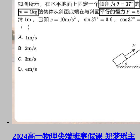
2024高一物理尖端班寒假课-郑梦瑶主